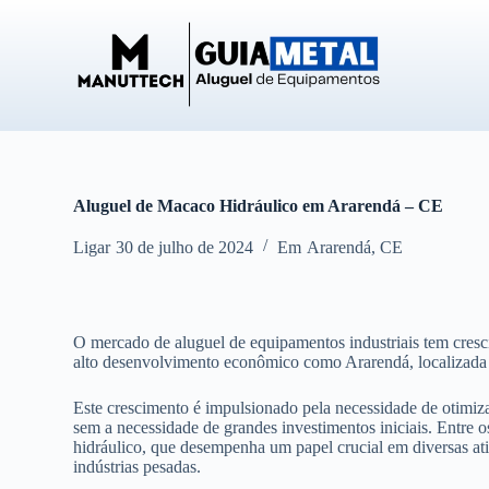
P
u
l
a
r
p
a
r
a
o
Aluguel de Macaco Hidráulico em Ararendá – CE
c
o
Ligar
30 de julho de 2024
Em
Ararendá
,
CE
n
t
e
ú
d
O mercado de aluguel de equipamentos industriais tem cresc
o
alto desenvolvimento econômico como Ararendá, localizada
Este crescimento é impulsionado pela necessidade de otimizaç
sem a necessidade de grandes investimentos iniciais. Entre
hidráulico, que desempenha um papel crucial em diversas ati
indústrias pesadas.