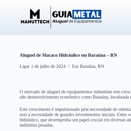
P
u
l
a
r
p
a
r
a
o
Aluguel de Macaco Hidráulico em Baraúna – RN
c
o
Ligar
1 de julho de 2024
Em
Baraúna
,
RN
n
t
e
ú
d
O mercado de aluguel de equipamentos industriais tem cresc
o
alto desenvolvimento econômico como Baraúna, localizada
Este crescimento é impulsionado pela necessidade de otimizaç
sem a necessidade de grandes investimentos iniciais. Entre
hidráulico, que desempenha um papel crucial em diversas ati
indústrias pesadas.