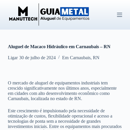
P
u
l
a
r
p
a
r
Aluguel de Macaco Hidráulico em Carnaubais – RN
a
o
c
Ligar
30 de julho de 2024
Em
Carnaubais
,
RN
o
n
t
e
O mercado de aluguel de equipamentos industriais tem
ú
crescido significativamente nos últimos anos, especialmente
d
em cidades com alto desenvolvimento econômico como
o
Carnaubais, localizada no estado de RN.
Este crescimento é impulsionado pela necessidade de
otimização de custos, flexibilidade operacional e acesso a
tecnologias de ponta sem a necessidade de grandes
investimentos iniciais. Entre os equipamentos mais procurados