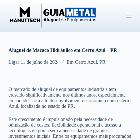
P
u
l
a
r
p
a
r
Aluguel de Macaco Hidráulico em Cerro Azul – PR
a
o
c
Ligar
11 de julho de 2024
Em
Cerro Azul
,
PR
o
n
t
e
O mercado de aluguel de equipamentos industriais tem
ú
crescido significativamente nos últimos anos, especialmente
d
em cidades com alto desenvolvimento econômico como Cerro
o
Azul, localizada no estado de PR.
Este crescimento é impulsionado pela necessidade de
otimização de custos, flexibilidade operacional e acesso a
tecnologias de ponta sem a necessidade de grandes
investimentos iniciais. Entre os equipamentos mais procurados