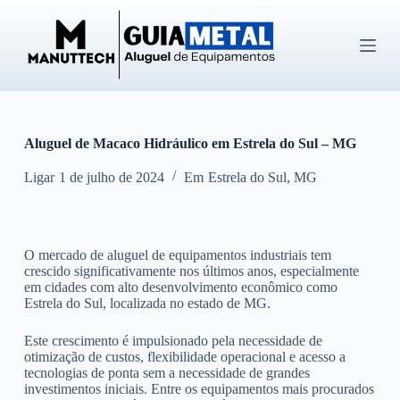
P
u
l
a
r
p
a
r
Aluguel de Macaco Hidráulico em Estrela do Sul – MG
a
o
c
Ligar
1 de julho de 2024
Em
Estrela do Sul
,
MG
o
n
t
e
O mercado de aluguel de equipamentos industriais tem
ú
crescido significativamente nos últimos anos, especialmente
d
em cidades com alto desenvolvimento econômico como
o
Estrela do Sul, localizada no estado de MG.
Este crescimento é impulsionado pela necessidade de
otimização de custos, flexibilidade operacional e acesso a
tecnologias de ponta sem a necessidade de grandes
investimentos iniciais. Entre os equipamentos mais procurados