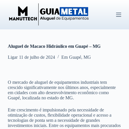
P
u
l
a
r
p
a
r
Aluguel de Macaco Hidráulico em Guapé – MG
a
o
c
Ligar
11 de julho de 2024
Em
Guapé
,
MG
o
n
t
e
O mercado de aluguel de equipamentos industriais tem
ú
crescido significativamente nos últimos anos, especialmente
d
em cidades com alto desenvolvimento econômico como
o
Guapé, localizada no estado de MG.
Este crescimento é impulsionado pela necessidade de
otimização de custos, flexibilidade operacional e acesso a
tecnologias de ponta sem a necessidade de grandes
investimentos iniciais. Entre os equipamentos mais procurados