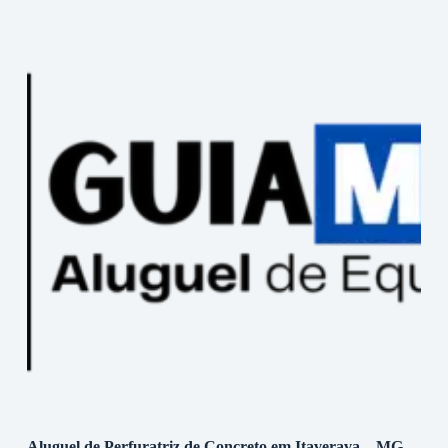
Aluguel de Perfuratriz de Concreto em Itaverava – MG