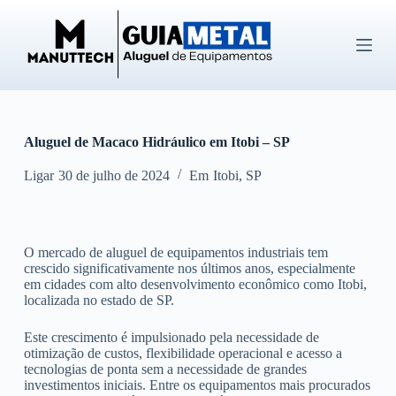
P
u
l
a
r
p
a
r
Aluguel de Macaco Hidráulico em Itobi – SP
a
o
c
Ligar
30 de julho de 2024
Em
Itobi
,
SP
o
n
t
e
O mercado de aluguel de equipamentos industriais tem
ú
crescido significativamente nos últimos anos, especialmente
d
em cidades com alto desenvolvimento econômico como Itobi,
o
localizada no estado de SP.
Este crescimento é impulsionado pela necessidade de
otimização de custos, flexibilidade operacional e acesso a
tecnologias de ponta sem a necessidade de grandes
investimentos iniciais. Entre os equipamentos mais procurados