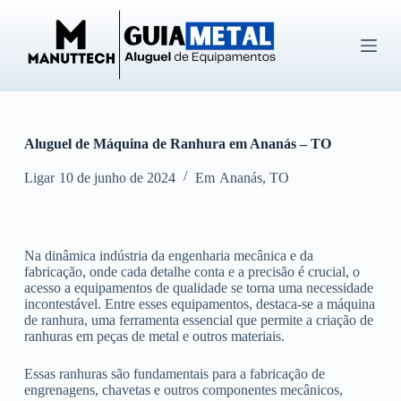
P
u
l
a
r
p
a
r
Aluguel de Máquina de Ranhura em Ananás – TO
a
o
c
Ligar
10 de junho de 2024
Em
Ananás
,
TO
o
n
t
e
Na dinâmica indústria da engenharia mecânica e da
ú
fabricação, onde cada detalhe conta e a precisão é crucial, o
d
acesso a equipamentos de qualidade se torna uma necessidade
o
incontestável. Entre esses equipamentos, destaca-se a máquina
de ranhura, uma ferramenta essencial que permite a criação de
ranhuras em peças de metal e outros materiais.
Essas ranhuras são fundamentais para a fabricação de
engrenagens, chavetas e outros componentes mecânicos,