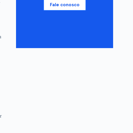
l
Fale conosco
a
r