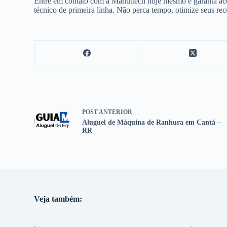
Entre em contato com a Manuttech hoje mesmo e garanta ace
técnico de primeira linha. Não perca tempo, otimize seus re
POST
ANTERIOR
Aluguel de Máquina de Ranhura em Cantá –
RR
Veja também: