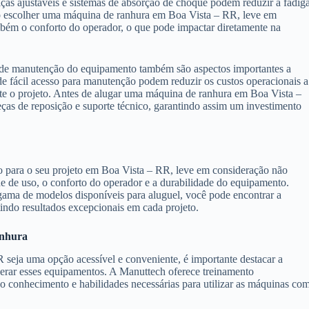
as ajustáveis e sistemas de absorção de choque podem reduzir a fadig
Ao escolher uma máquina de ranhura em Boa Vista – RR, leve em
mbém o conforto do operador, o que pode impactar diretamente na
e de manutenção do equipamento também são aspectos importantes a
 fácil acesso para manutenção podem reduzir os custos operacionais a
te o projeto. Antes de alugar uma máquina de ranhura em Boa Vista –
eças de reposição e suporte técnico, garantindo assim um investimento
 para o seu projeto em Boa Vista – RR, leve em consideração não
de de uso, o conforto do operador e a durabilidade do equipamento.
ama de modelos disponíveis para aluguel, você pode encontrar a
tindo resultados excepcionais em cada projeto.
anhura
seja uma opção acessível e conveniente, é importante destacar a
operar esses equipamentos. A Manuttech oferece treinamento
 o conhecimento e habilidades necessárias para utilizar as máquinas co