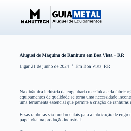
P
u
l
a
r
p
a
r
a
o
Aluguel de Máquina de Ranhura em Boa Vista – RR
c
o
Ligar
21 de junho de 2024
Em
Boa Vista
,
RR
n
t
e
ú
d
Na dinâmica indústria da engenharia mecânica e da fabricação
o
equipamentos de qualidade se torna uma necessidade inconte
uma ferramenta essencial que permite a criação de ranhuras 
Essas ranhuras são fundamentais para a fabricação de eng
papel vital na produção industrial.