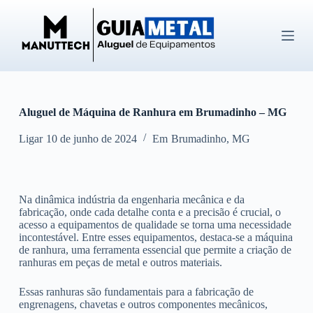
P
u
l
a
r
p
a
r
Aluguel de Máquina de Ranhura em Brumadinho – MG
a
o
c
Ligar
10 de junho de 2024
Em
Brumadinho
,
MG
o
n
t
e
Na dinâmica indústria da engenharia mecânica e da
ú
fabricação, onde cada detalhe conta e a precisão é crucial, o
d
acesso a equipamentos de qualidade se torna uma necessidade
o
incontestável. Entre esses equipamentos, destaca-se a máquina
de ranhura, uma ferramenta essencial que permite a criação de
ranhuras em peças de metal e outros materiais.
Essas ranhuras são fundamentais para a fabricação de
engrenagens, chavetas e outros componentes mecânicos,