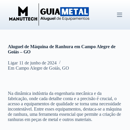
P
u
l
a
r
p
a
r
Aluguel de Máquina de Ranhura em Campo Alegre de
a
Goiás – GO
o
c
o
Ligar
11 de junho de 2024
n
Em
Campo Alegre de Goiás
,
GO
t
e
ú
d
Na dinâmica indústria da engenharia mecânica e da
o
fabricação, onde cada detalhe conta e a precisão é crucial, o
acesso a equipamentos de qualidade se torna uma necessidade
incontestável. Entre esses equipamentos, destaca-se a máquina
de ranhura, uma ferramenta essencial que permite a criação de
ranhuras em peças de metal e outros materiais.