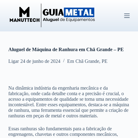
P
u
l
a
r
p
a
r
Aluguel de Máquina de Ranhura em Chã Grande – PE
a
o
c
Ligar
24 de junho de 2024
Em
Chã Grande
,
PE
o
n
t
e
Na dinâmica indústria da engenharia mecânica e da
ú
fabricação, onde cada detalhe conta e a precisão é crucial, o
d
acesso a equipamentos de qualidade se torna uma necessidade
o
incontestável. Entre esses equipamentos, destaca-se a máquina
de ranhura, uma ferramenta essencial que permite a criação de
ranhuras em peças de metal e outros materiais.
Essas ranhuras são fundamentais para a fabricação de
engrenagens, chavetas e outros componentes mecânicos,