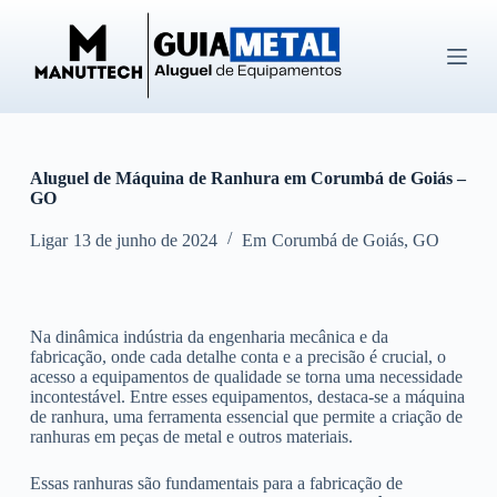
P
u
l
a
r
p
a
r
Aluguel de Máquina de Ranhura em Corumbá de Goiás –
a
GO
o
c
o
Ligar
13 de junho de 2024
Em
Corumbá de Goiás
,
GO
n
t
e
ú
Na dinâmica indústria da engenharia mecânica e da
d
fabricação, onde cada detalhe conta e a precisão é crucial, o
o
acesso a equipamentos de qualidade se torna uma necessidade
incontestável. Entre esses equipamentos, destaca-se a máquina
de ranhura, uma ferramenta essencial que permite a criação de
ranhuras em peças de metal e outros materiais.
Essas ranhuras são fundamentais para a fabricação de