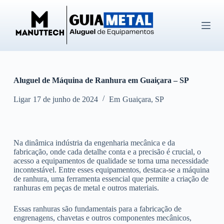
P
u
l
a
r
p
a
r
Aluguel de Máquina de Ranhura em Guaiçara – SP
a
o
c
Ligar
17 de junho de 2024
Em
Guaiçara
,
SP
o
n
t
e
Na dinâmica indústria da engenharia mecânica e da
ú
fabricação, onde cada detalhe conta e a precisão é crucial, o
d
acesso a equipamentos de qualidade se torna uma necessidade
o
incontestável. Entre esses equipamentos, destaca-se a máquina
de ranhura, uma ferramenta essencial que permite a criação de
ranhuras em peças de metal e outros materiais.
Essas ranhuras são fundamentais para a fabricação de
engrenagens, chavetas e outros componentes mecânicos,