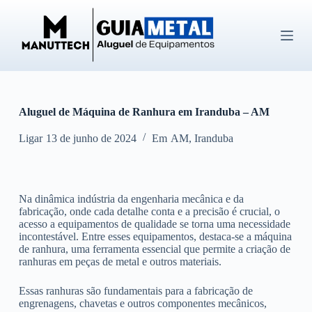
P
u
l
a
r
p
a
r
Aluguel de Máquina de Ranhura em Iranduba – AM
a
o
c
Ligar
13 de junho de 2024
Em
AM
,
Iranduba
o
n
t
e
Na dinâmica indústria da engenharia mecânica e da
ú
fabricação, onde cada detalhe conta e a precisão é crucial, o
d
acesso a equipamentos de qualidade se torna uma necessidade
o
incontestável. Entre esses equipamentos, destaca-se a máquina
de ranhura, uma ferramenta essencial que permite a criação de
ranhuras em peças de metal e outros materiais.
Essas ranhuras são fundamentais para a fabricação de
engrenagens, chavetas e outros componentes mecânicos,