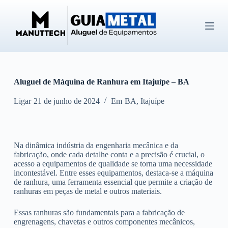
P
u
l
a
r
p
a
r
Aluguel de Máquina de Ranhura em Itajuípe – BA
a
o
c
Ligar
21 de junho de 2024
Em
BA
,
Itajuípe
o
n
t
e
Na dinâmica indústria da engenharia mecânica e da
ú
fabricação, onde cada detalhe conta e a precisão é crucial, o
d
acesso a equipamentos de qualidade se torna uma necessidade
o
incontestável. Entre esses equipamentos, destaca-se a máquina
de ranhura, uma ferramenta essencial que permite a criação de
ranhuras em peças de metal e outros materiais.
Essas ranhuras são fundamentais para a fabricação de
engrenagens, chavetas e outros componentes mecânicos,