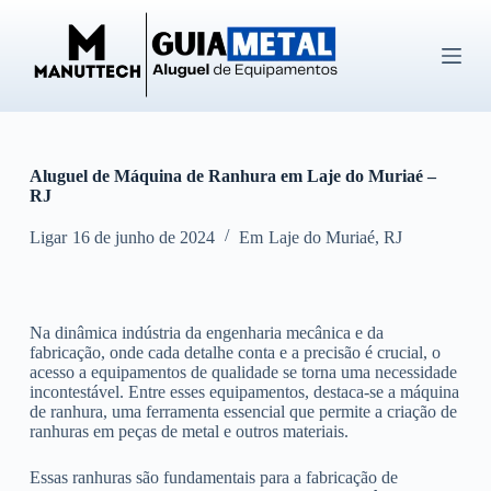
P
u
l
a
r
p
a
r
Aluguel de Máquina de Ranhura em Laje do Muriaé –
a
RJ
o
c
o
Ligar
16 de junho de 2024
Em
Laje do Muriaé
,
RJ
n
t
e
ú
Na dinâmica indústria da engenharia mecânica e da
d
fabricação, onde cada detalhe conta e a precisão é crucial, o
o
acesso a equipamentos de qualidade se torna uma necessidade
incontestável. Entre esses equipamentos, destaca-se a máquina
de ranhura, uma ferramenta essencial que permite a criação de
ranhuras em peças de metal e outros materiais.
Essas ranhuras são fundamentais para a fabricação de