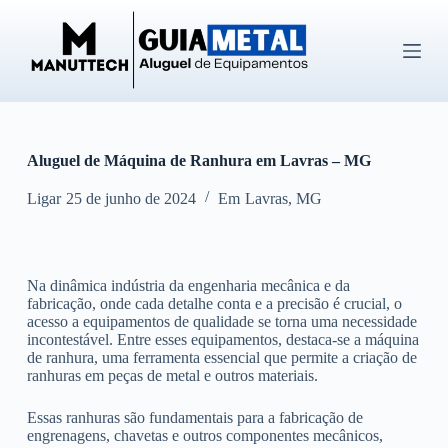
P
u
l
a
r
p
a
r
Aluguel de Máquina de Ranhura em Lavras – MG
a
o
c
Ligar
25 de junho de 2024
Em
Lavras
,
MG
o
n
t
e
Na dinâmica indústria da engenharia mecânica e da
ú
fabricação, onde cada detalhe conta e a precisão é crucial, o
d
acesso a equipamentos de qualidade se torna uma necessidade
o
incontestável. Entre esses equipamentos, destaca-se a máquina
de ranhura, uma ferramenta essencial que permite a criação de
ranhuras em peças de metal e outros materiais.
Essas ranhuras são fundamentais para a fabricação de
engrenagens, chavetas e outros componentes mecânicos,