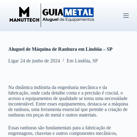
P
u
l
a
r
p
a
r
Aluguel de Máquina de Ranhura em Lindóia – SP
a
o
c
Ligar
24 de junho de 2024
Em
Lindóia
,
SP
o
n
t
e
Na dinâmica indústria da engenharia mecânica e da
ú
fabricação, onde cada detalhe conta e a precisão é crucial, o
d
acesso a equipamentos de qualidade se torna uma necessidade
o
incontestável. Entre esses equipamentos, destaca-se a máquina
de ranhura, uma ferramenta essencial que permite a criação de
ranhuras em peças de metal e outros materiais.
Essas ranhuras são fundamentais para a fabricação de
engrenagens, chavetas e outros componentes mecânicos,