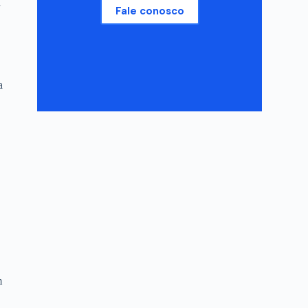
l
Fale conosco
.
a
m