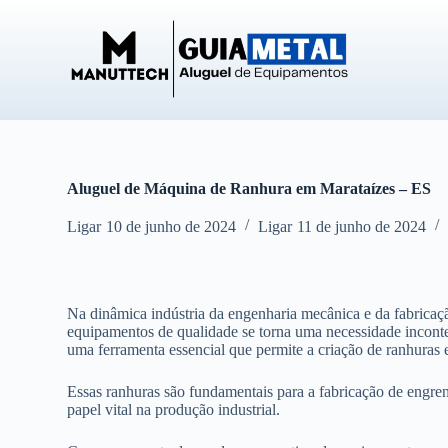
P
u
l
a
r
p
a
r
a
o
Aluguel de Máquina de Ranhura em Marataízes – ES
c
o
Ligar
10 de junho de 2024
Ligar
11 de junho de 2024
n
t
e
ú
d
Na dinâmica indústria da engenharia mecânica e da fabricação
o
equipamentos de qualidade se torna uma necessidade inconte
uma ferramenta essencial que permite a criação de ranhuras 
Essas ranhuras são fundamentais para a fabricação de eng
papel vital na produção industrial.