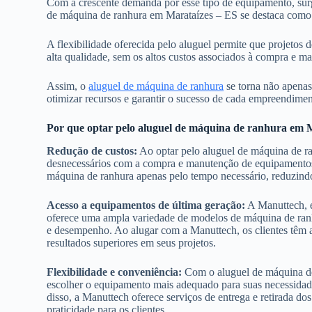
Com a crescente demanda por esse tipo de equipamento, surge
de máquina de ranhura em Marataízes – ES se destaca como 
A flexibilidade oferecida pelo aluguel permite que projetos
alta qualidade, sem os altos custos associados à compra e 
Assim, o
aluguel de máquina de ranhura
se torna não apenas
otimizar recursos e garantir o sucesso de cada empreendiment
Por que optar pelo aluguel de máquina de ranhura em 
Redução de custos:
Ao optar pelo aluguel de máquina de ra
desnecessários com a compra e manutenção de equipamentos. Co
máquina de ranhura apenas pelo tempo necessário, reduzindo
Acesso a equipamentos de última geração:
A Manuttech, e
oferece uma ampla variedade de modelos de máquina de ranh
e desempenho. Ao alugar com a Manuttech, os clientes têm
resultados superiores em seus projetos.
Flexibilidade e conveniência:
Com o aluguel de máquina de 
escolher o equipamento mais adequado para suas necessidade
disso, a Manuttech oferece serviços de entrega e retirada 
praticidade para os clientes.