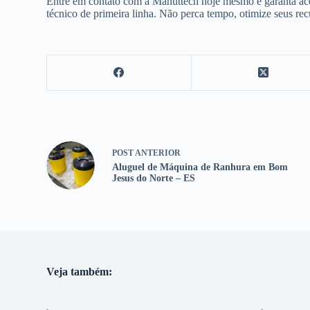
Entre em contato com a Manuttech hoje mesmo e garanta ace
técnico de primeira linha. Não perca tempo, otimize seus re
POST
ANTERIOR
Aluguel de Máquina de Ranhura em Bom
Jesus do Norte – ES
Veja também: