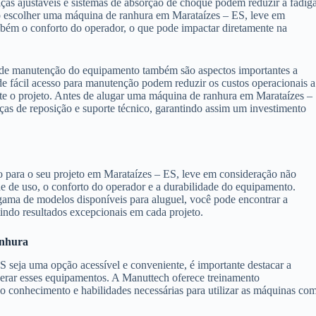
as ajustáveis e sistemas de absorção de choque podem reduzir a fadig
Ao escolher uma máquina de ranhura em Marataízes – ES, leve em
mbém o conforto do operador, o que pode impactar diretamente na
e de manutenção do equipamento também são aspectos importantes a
 fácil acesso para manutenção podem reduzir os custos operacionais a
te o projeto. Antes de alugar uma máquina de ranhura em Marataízes –
eças de reposição e suporte técnico, garantindo assim um investimento
para o seu projeto em Marataízes – ES, leve em consideração não
de de uso, o conforto do operador e a durabilidade do equipamento.
ama de modelos disponíveis para aluguel, você pode encontrar a
tindo resultados excepcionais em cada projeto.
anhura
seja uma opção acessível e conveniente, é importante destacar a
operar esses equipamentos. A Manuttech oferece treinamento
 o conhecimento e habilidades necessárias para utilizar as máquinas co