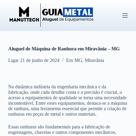
P
u
l
a
r
p
a
r
Aluguel de Máquina de Ranhura em Miravânia – MG
a
o
c
Ligar
21 de junho de 2024
Em
MG
,
Miravânia
o
n
t
e
Na dinâmica indústria da engenharia mecânica e da
ú
fabricação, onde cada detalhe conta e a precisão é crucial, o
d
acesso a equipamentos de qualidade se torna uma necessidade
o
incontestável. Entre esses equipamentos, destaca-se a máquina
de ranhura, uma ferramenta essencial que permite a criação de
ranhuras em peças de metal e outros materiais.
Essas ranhuras são fundamentais para a fabricação de
engrenagens, chavetas e outros componentes mecânicos,