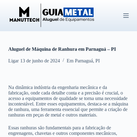
P
u
l
a
r
p
a
r
Aluguel de Máquina de Ranhura em Parnaguá – PI
a
o
c
Ligar
13 de junho de 2024
Em
Parnaguá
,
PI
o
n
t
e
Na dinâmica indústria da engenharia mecânica e da
ú
fabricação, onde cada detalhe conta e a precisão é crucial, o
d
acesso a equipamentos de qualidade se torna uma necessidade
o
incontestável. Entre esses equipamentos, destaca-se a máquina
de ranhura, uma ferramenta essencial que permite a criação de
ranhuras em peças de metal e outros materiais.
Essas ranhuras são fundamentais para a fabricação de
engrenagens, chavetas e outros componentes mecânicos,