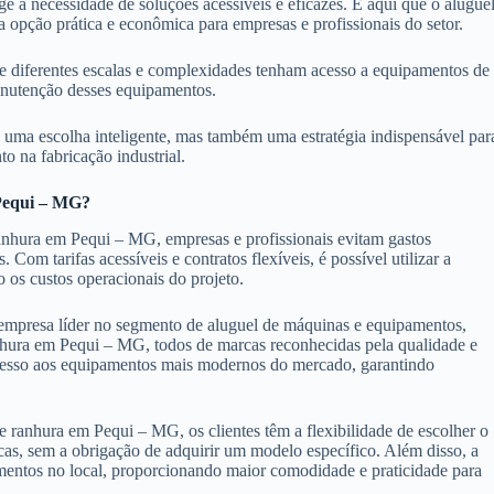
 a necessidade de soluções acessíveis e eficazes. É aqui que o alugue
pção prática e econômica para empresas e profissionais do setor.
 de diferentes escalas e complexidades tenham acesso a equipamentos de
manutenção desses equipamentos.
 uma escolha inteligente, mas também uma estratégia indispensável par
o na fabricação industrial.
 Pequi – MG?
anhura em Pequi – MG, empresas e profissionais evitam gastos
m tarifas acessíveis e contratos flexíveis, é possível utilizar a
 os custos operacionais do projeto.
mpresa líder no segmento de aluguel de máquinas e equipamentos,
hura em Pequi – MG, todos de marcas reconhecidas pela qualidade e
cesso aos equipamentos mais modernos do mercado, garantindo
ranhura em Pequi – MG, os clientes têm a flexibilidade de escolher o
as, sem a obrigação de adquirir um modelo específico. Além disso, a
amentos no local, proporcionando maior comodidade e praticidade para