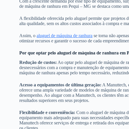
Com a crescente demanda por esse tipo de equipamento, surge
de máquina de ranhura em Pequi – MG se destaca como uma o
A flexibilidade oferecida pelo aluguel permite que projetos
alta qualidade, sem os altos custos associados à compra e 
Assim, o
aluguel de máquina de ranhura
se torna não apenas
otimizar recursos e garantir o sucesso de cada empreendiment
Por que optar pelo aluguel de máquina de ranhura em
Redução de custos:
Ao optar pelo aluguel de máquina de r
desnecessários com a compra e manutenção de equipamentos. Co
máquina de ranhura apenas pelo tempo necessário, reduzindo
Acesso a equipamentos de última geração:
A Manuttech, e
oferece uma ampla variedade de modelos de máquina de ran
desempenho. Ao alugar com a Manuttech, os clientes têm a
resultados superiores em seus projetos.
Flexibilidade e conveniência:
Com o aluguel de máquina de 
equipamento mais adequado para suas necessidades específic
Manuttech oferece serviços de entrega e retirada dos equip
os clientes.