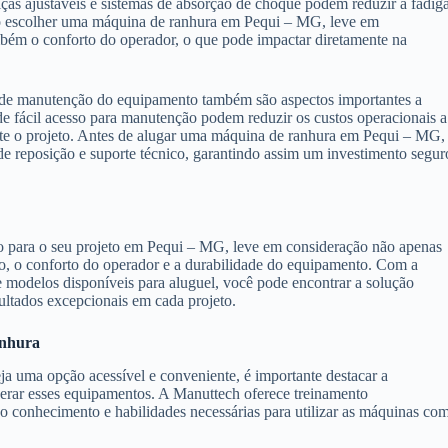
as ajustáveis e sistemas de absorção de choque podem reduzir a fadig
Ao escolher uma máquina de ranhura em Pequi – MG, leve em
mbém o conforto do operador, o que pode impactar diretamente na
e de manutenção do equipamento também são aspectos importantes a
 fácil acesso para manutenção podem reduzir os custos operacionais a
te o projeto. Antes de alugar uma máquina de ranhura em Pequi – MG,
 de reposição e suporte técnico, garantindo assim um investimento segur
 para o seu projeto em Pequi – MG, leve em consideração não apenas
so, o conforto do operador e a durabilidade do equipamento. Com a
 modelos disponíveis para aluguel, você pode encontrar a solução
sultados excepcionais em cada projeto.
anhura
 uma opção acessível e conveniente, é importante destacar a
operar esses equipamentos. A Manuttech oferece treinamento
 o conhecimento e habilidades necessárias para utilizar as máquinas co