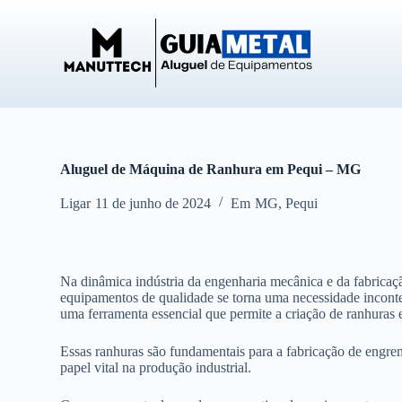
P
u
l
a
r
p
a
r
a
o
Aluguel de Máquina de Ranhura em Pequi – MG
c
o
Ligar
11 de junho de 2024
Em
MG
,
Pequi
n
t
e
ú
d
Na dinâmica indústria da engenharia mecânica e da fabricação
o
equipamentos de qualidade se torna uma necessidade inconte
uma ferramenta essencial que permite a criação de ranhuras 
Essas ranhuras são fundamentais para a fabricação de eng
papel vital na produção industrial.