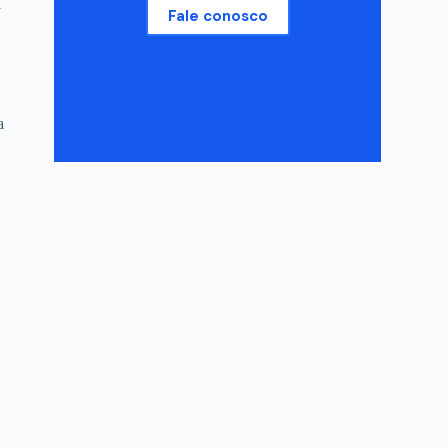
l
Fale conosco
a