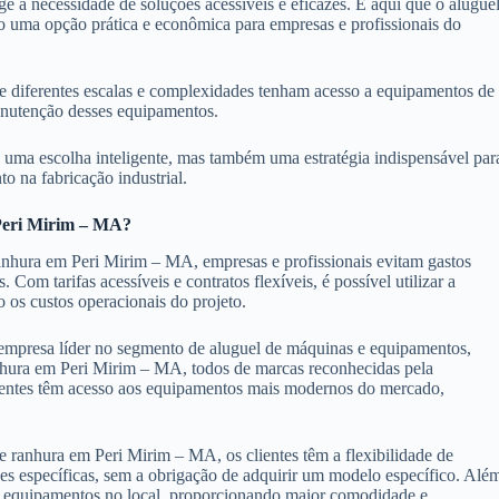
 a necessidade de soluções acessíveis e eficazes. É aqui que o alugue
 uma opção prática e econômica para empresas e profissionais do
 de diferentes escalas e complexidades tenham acesso a equipamentos de
manutenção desses equipamentos.
 uma escolha inteligente, mas também uma estratégia indispensável par
o na fabricação industrial.
 Peri Mirim – MA?
anhura em Peri Mirim – MA, empresas e profissionais evitam gastos
m tarifas acessíveis e contratos flexíveis, é possível utilizar a
 os custos operacionais do projeto.
mpresa líder no segmento de aluguel de máquinas e equipamentos,
hura em Peri Mirim – MA, todos de marcas reconhecidas pela
ientes têm acesso aos equipamentos mais modernos do mercado,
ranhura em Peri Mirim – MA, os clientes têm a flexibilidade de
s específicas, sem a obrigação de adquirir um modelo específico. Alé
dos equipamentos no local, proporcionando maior comodidade e