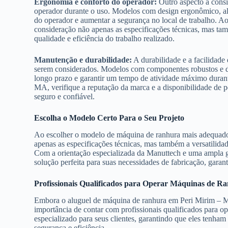
Ergonomia e conforto do operador:
Outro aspecto a consi
operador durante o uso. Modelos com design ergonômico, alç
do operador e aumentar a segurança no local de trabalho. 
consideração não apenas as especificações técnicas, mas ta
qualidade e eficiência do trabalho realizado.
Manutenção e durabilidade:
A durabilidade e a facilidad
serem considerados. Modelos com componentes robustos e de
longo prazo e garantir um tempo de atividade máximo duran
MA, verifique a reputação da marca e a disponibilidade de p
seguro e confiável.
Escolha o Modelo Certo Para o Seu Projeto
Ao escolher o modelo de máquina de ranhura mais adequado
apenas as especificações técnicas, mas também a versatilida
Com a orientação especializada da Manuttech e uma ampla g
solução perfeita para suas necessidades de fabricação, garan
Profissionais Qualificados para Operar Máquinas de R
Embora o aluguel de máquina de ranhura em Peri Mirim – MA
importância de contar com profissionais qualificados para 
especializado para seus clientes, garantindo que eles tenham
segurança e eficiência.