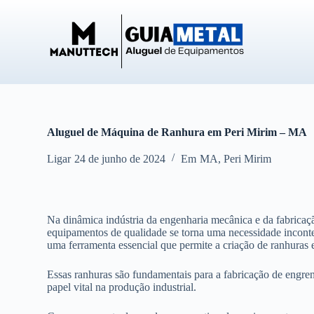
P
u
l
a
r
p
a
r
a
o
Aluguel de Máquina de Ranhura em Peri Mirim – MA
c
o
Ligar
24 de junho de 2024
Em
MA
,
Peri Mirim
n
t
e
ú
d
Na dinâmica indústria da engenharia mecânica e da fabricação
o
equipamentos de qualidade se torna uma necessidade inconte
uma ferramenta essencial que permite a criação de ranhuras 
Essas ranhuras são fundamentais para a fabricação de eng
papel vital na produção industrial.