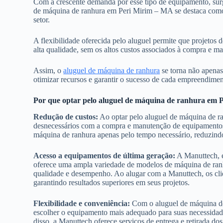
Com a crescente demanda por esse tipo de equipamento, surge
de máquina de ranhura em Peri Mirim – MA se destaca como
setor.
A flexibilidade oferecida pelo aluguel permite que projetos
alta qualidade, sem os altos custos associados à compra e 
Assim, o
aluguel de máquina de ranhura
se torna não apenas
otimizar recursos e garantir o sucesso de cada empreendiment
Por que optar pelo aluguel de máquina de ranhura em
Redução de custos:
Ao optar pelo aluguel de máquina de r
desnecessários com a compra e manutenção de equipamentos. Co
máquina de ranhura apenas pelo tempo necessário, reduzindo
Acesso a equipamentos de última geração:
A Manuttech, e
oferece uma ampla variedade de modelos de máquina de ran
qualidade e desempenho. Ao alugar com a Manuttech, os cl
garantindo resultados superiores em seus projetos.
Flexibilidade e conveniência:
Com o aluguel de máquina de 
escolher o equipamento mais adequado para suas necessidade
disso, a Manuttech oferece serviços de entrega e retirada 