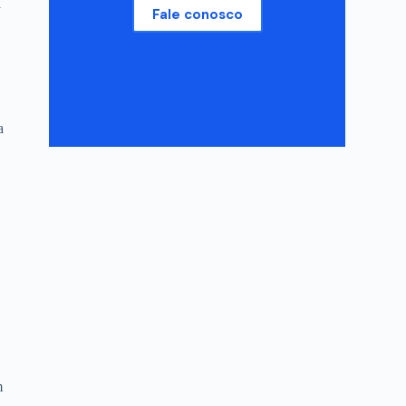
l
Fale conosco
a
m