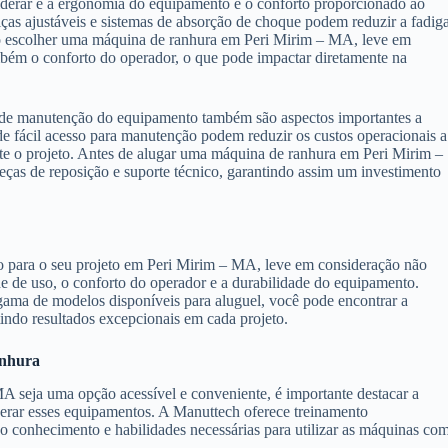
derar é a ergonomia do equipamento e o conforto proporcionado ao
as ajustáveis e sistemas de absorção de choque podem reduzir a fadig
Ao escolher uma máquina de ranhura em Peri Mirim – MA, leve em
mbém o conforto do operador, o que pode impactar diretamente na
e de manutenção do equipamento também são aspectos importantes a
 fácil acesso para manutenção podem reduzir os custos operacionais a
te o projeto. Antes de alugar uma máquina de ranhura em Peri Mirim –
eças de reposição e suporte técnico, garantindo assim um investimento
 para o seu projeto em Peri Mirim – MA, leve em consideração não
de de uso, o conforto do operador e a durabilidade do equipamento.
ama de modelos disponíveis para aluguel, você pode encontrar a
tindo resultados excepcionais em cada projeto.
anhura
 seja uma opção acessível e conveniente, é importante destacar a
operar esses equipamentos. A Manuttech oferece treinamento
 o conhecimento e habilidades necessárias para utilizar as máquinas co