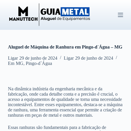
P
u
l
a
r
p
a
r
Aluguel de Máquina de Ranhura em Pingo-d`Água – MG
a
o
c
Ligar
29 de junho de 2024
Ligar
29 de junho de 2024
o
Em
MG
,
Pingo-d`Água
n
t
e
ú
Na dinâmica indústria da engenharia mecânica e da
d
fabricação, onde cada detalhe conta e a precisão é crucial, o
o
acesso a equipamentos de qualidade se torna uma necessidade
incontestável. Entre esses equipamentos, destaca-se a máquina
de ranhura, uma ferramenta essencial que permite a criação de
ranhuras em peças de metal e outros materiais.
Essas ranhuras são fundamentais para a fabricação de