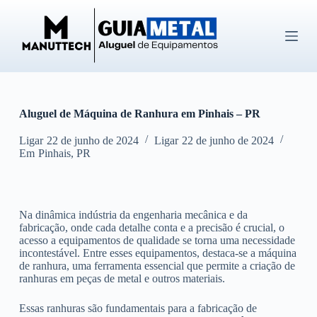
P
u
l
a
r
p
a
r
Aluguel de Máquina de Ranhura em Pinhais – PR
a
o
c
Ligar
22 de junho de 2024
Ligar
22 de junho de 2024
o
Em
Pinhais
,
PR
n
t
e
ú
Na dinâmica indústria da engenharia mecânica e da
d
fabricação, onde cada detalhe conta e a precisão é crucial, o
o
acesso a equipamentos de qualidade se torna uma necessidade
incontestável. Entre esses equipamentos, destaca-se a máquina
de ranhura, uma ferramenta essencial que permite a criação de
ranhuras em peças de metal e outros materiais.
Essas ranhuras são fundamentais para a fabricação de