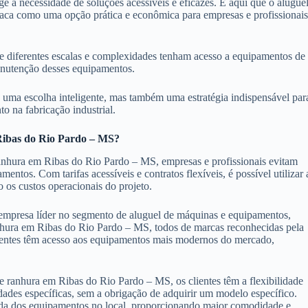
 a necessidade de soluções acessíveis e eficazes. É aqui que o alugue
aca como uma opção prática e econômica para empresas e profissionai
 de diferentes escalas e complexidades tenham acesso a equipamentos de
manutenção desses equipamentos.
 uma escolha inteligente, mas também uma estratégia indispensável par
o na fabricação industrial.
Ribas do Rio Pardo – MS?
anhura em Ribas do Rio Pardo – MS, empresas e profissionais evitam
tos. Com tarifas acessíveis e contratos flexíveis, é possível utilizar 
 os custos operacionais do projeto.
mpresa líder no segmento de aluguel de máquinas e equipamentos,
hura em Ribas do Rio Pardo – MS, todos de marcas reconhecidas pela
ientes têm acesso aos equipamentos mais modernos do mercado,
ranhura em Ribas do Rio Pardo – MS, os clientes têm a flexibilidade
ades específicas, sem a obrigação de adquirir um modelo específico.
rada dos equipamentos no local, proporcionando maior comodidade e