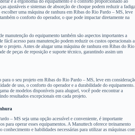
derar é a ergonomia do equipamento e o conforto proporcionado ao
as ajustáveis e sistemas de absorção de choque podem reduzir a fadig
Ao escolher uma máquina de ranhura em Ribas do Rio Pardo – MS, leve
 também o conforto do operador, o que pode impactar diretamente na
e de manutenção do equipamento também são aspectos importantes a
 fácil acesso para manutenção podem reduzir os custos operacionais a
te o projeto. Antes de alugar uma máquina de ranhura em Ribas do Rio
ade de peças de reposição e suporte técnico, garantindo assim um
 para o seu projeto em Ribas do Rio Pardo – MS, leve em consideraçã
lidade de uso, o conforto do operador e a durabilidade do equipamento.
ama de modelos disponíveis para aluguel, você pode encontrar a
tindo resultados excepcionais em cada projeto.
anhura
rdo – MS seja uma opção acessível e conveniente, é importante
ados para operar esses equipamentos. A Manuttech oferece treinamento
 o conhecimento e habilidades necessárias para utilizar as máquinas co