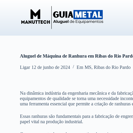
P
u
l
a
r
p
a
r
a
o
Aluguel de Máquina de Ranhura em Ribas do Rio Par
c
o
Ligar
12 de junho de 2024
Em
MS
,
Ribas do Rio Pardo
n
t
e
ú
d
Na dinâmica indústria da engenharia mecânica e da fabricação
o
equipamentos de qualidade se torna uma necessidade inconte
uma ferramenta essencial que permite a criação de ranhuras 
Essas ranhuras são fundamentais para a fabricação de eng
papel vital na produção industrial.