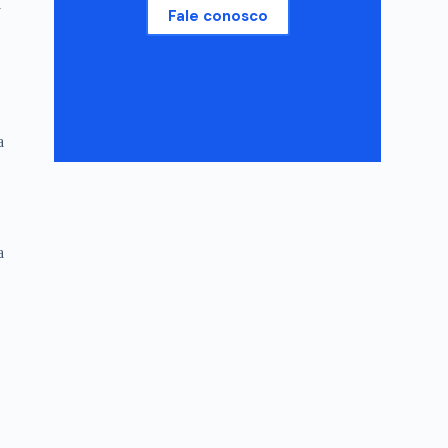
l
Fale conosco
s
a
a