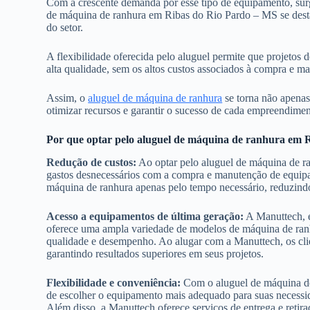
Com a crescente demanda por esse tipo de equipamento, surge
de máquina de ranhura em Ribas do Rio Pardo – MS se dest
do setor.
A flexibilidade oferecida pelo aluguel permite que projetos
alta qualidade, sem os altos custos associados à compra e 
Assim, o
aluguel de máquina de ranhura
se torna não apenas
otimizar recursos e garantir o sucesso de cada empreendiment
Por que optar pelo aluguel de máquina de ranhura em 
Redução de custos:
Ao optar pelo aluguel de máquina de r
gastos desnecessários com a compra e manutenção de equipamen
máquina de ranhura apenas pelo tempo necessário, reduzindo
Acesso a equipamentos de última geração:
A Manuttech, e
oferece uma ampla variedade de modelos de máquina de ran
qualidade e desempenho. Ao alugar com a Manuttech, os cl
garantindo resultados superiores em seus projetos.
Flexibilidade e conveniência:
Com o aluguel de máquina de 
de escolher o equipamento mais adequado para suas necessid
Além disso, a Manuttech oferece serviços de entrega e reti