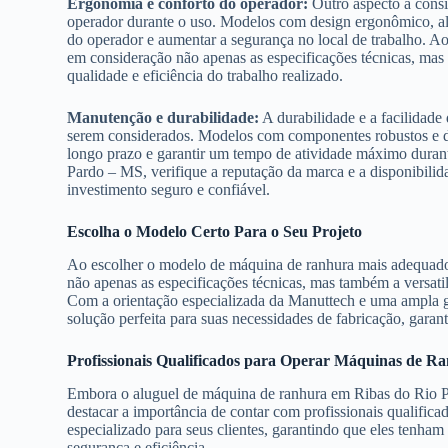
Ergonomia e conforto do operador:
Outro aspecto a consi
operador durante o uso. Modelos com design ergonômico, alç
do operador e aumentar a segurança no local de trabalho. 
em consideração não apenas as especificações técnicas, mas
qualidade e eficiência do trabalho realizado.
Manutenção e durabilidade:
A durabilidade e a facilidad
serem considerados. Modelos com componentes robustos e de
longo prazo e garantir um tempo de atividade máximo duran
Pardo – MS, verifique a reputação da marca e a disponibilid
investimento seguro e confiável.
Escolha o Modelo Certo Para o Seu Projeto
Ao escolher o modelo de máquina de ranhura mais adequado
não apenas as especificações técnicas, mas também a versati
Com a orientação especializada da Manuttech e uma ampla g
solução perfeita para suas necessidades de fabricação, garan
Profissionais Qualificados para Operar Máquinas de R
Embora o aluguel de máquina de ranhura em Ribas do Rio Pa
destacar a importância de contar com profissionais qualific
especializado para seus clientes, garantindo que eles tenham
segurança e eficiência.