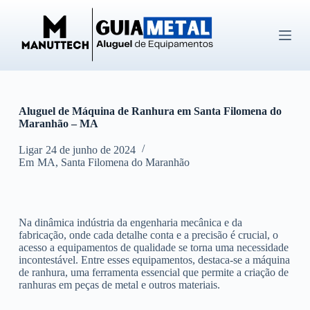
P
u
l
a
r
p
a
r
Aluguel de Máquina de Ranhura em Santa Filomena do
a
Maranhão – MA
o
c
o
Ligar
24 de junho de 2024
n
Em
MA
,
Santa Filomena do Maranhão
t
e
ú
d
Na dinâmica indústria da engenharia mecânica e da
o
fabricação, onde cada detalhe conta e a precisão é crucial, o
acesso a equipamentos de qualidade se torna uma necessidade
incontestável. Entre esses equipamentos, destaca-se a máquina
de ranhura, uma ferramenta essencial que permite a criação de
ranhuras em peças de metal e outros materiais.