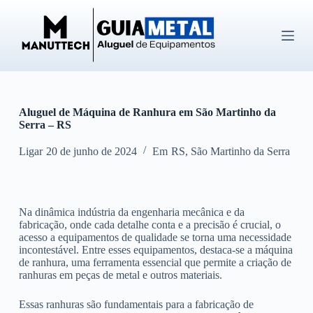
P
u
l
a
r
p
a
r
Aluguel de Máquina de Ranhura em São Martinho da
a
Serra – RS
o
c
o
Ligar
20 de junho de 2024
Em
RS
,
São Martinho da Serra
n
t
e
ú
Na dinâmica indústria da engenharia mecânica e da
d
fabricação, onde cada detalhe conta e a precisão é crucial, o
o
acesso a equipamentos de qualidade se torna uma necessidade
incontestável. Entre esses equipamentos, destaca-se a máquina
de ranhura, uma ferramenta essencial que permite a criação de
ranhuras em peças de metal e outros materiais.
Essas ranhuras são fundamentais para a fabricação de