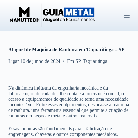
P
u
l
a
r
p
a
r
Aluguel de Máquina de Ranhura em Taquaritinga – SP
a
o
c
Ligar
10 de junho de 2024
Em
SP
,
Taquaritinga
o
n
t
e
Na dinâmica indústria da engenharia mecânica e da
ú
fabricação, onde cada detalhe conta e a precisão é crucial, o
d
acesso a equipamentos de qualidade se torna uma necessidade
o
incontestável. Entre esses equipamentos, destaca-se a máquina
de ranhura, uma ferramenta essencial que permite a criação de
ranhuras em peças de metal e outros materiais.
Essas ranhuras são fundamentais para a fabricação de
engrenagens, chavetas e outros componentes mecânicos,