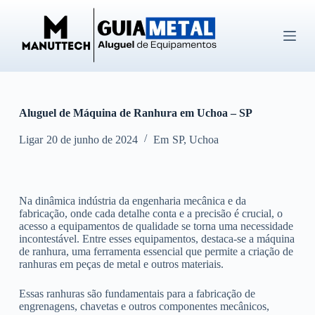
P
u
l
a
r
p
a
r
Aluguel de Máquina de Ranhura em Uchoa – SP
a
o
c
Ligar
20 de junho de 2024
Em
SP
,
Uchoa
o
n
t
e
Na dinâmica indústria da engenharia mecânica e da
ú
fabricação, onde cada detalhe conta e a precisão é crucial, o
d
acesso a equipamentos de qualidade se torna uma necessidade
o
incontestável. Entre esses equipamentos, destaca-se a máquina
de ranhura, uma ferramenta essencial que permite a criação de
ranhuras em peças de metal e outros materiais.
Essas ranhuras são fundamentais para a fabricação de
engrenagens, chavetas e outros componentes mecânicos,