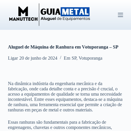
P
u
l
a
r
p
a
r
Aluguel de Máquina de Ranhura em Votuporanga – SP
a
o
c
Ligar
20 de junho de 2024
Em
SP
,
Votuporanga
o
n
t
e
Na dinâmica indústria da engenharia mecânica e da
ú
fabricação, onde cada detalhe conta e a precisão é crucial, o
d
acesso a equipamentos de qualidade se torna uma necessidade
o
incontestável. Entre esses equipamentos, destaca-se a máquina
de ranhura, uma ferramenta essencial que permite a criação de
ranhuras em peças de metal e outros materiais.
Essas ranhuras são fundamentais para a fabricação de
engrenagens, chavetas e outros componentes mecânicos,