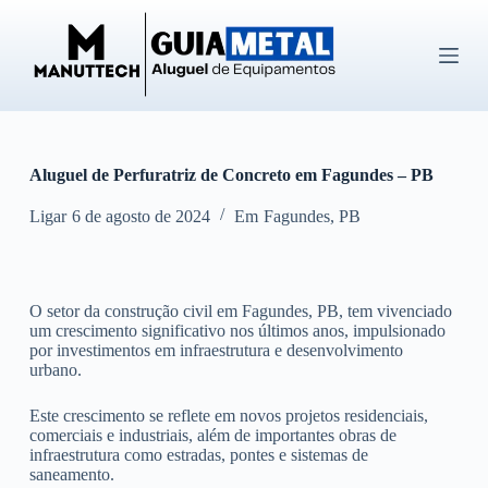
P
u
l
a
r
p
a
r
Aluguel de Perfuratriz de Concreto em Fagundes – PB
a
o
c
Ligar
6 de agosto de 2024
Em
Fagundes
,
PB
o
n
t
e
O setor da construção civil em Fagundes, PB, tem vivenciado
ú
um crescimento significativo nos últimos anos, impulsionado
d
por investimentos em infraestrutura e desenvolvimento
o
urbano.
Este crescimento se reflete em novos projetos residenciais,
comerciais e industriais, além de importantes obras de
infraestrutura como estradas, pontes e sistemas de
saneamento.