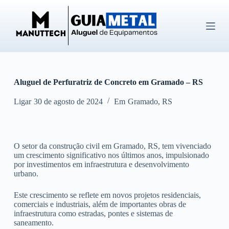
P
u
l
a
r
p
a
r
Aluguel de Perfuratriz de Concreto em Gramado – RS
a
o
c
Ligar
30 de agosto de 2024
Em
Gramado
,
RS
o
n
t
e
O setor da construção civil em Gramado, RS, tem vivenciado
ú
um crescimento significativo nos últimos anos, impulsionado
d
por investimentos em infraestrutura e desenvolvimento
o
urbano.
Este crescimento se reflete em novos projetos residenciais,
comerciais e industriais, além de importantes obras de
infraestrutura como estradas, pontes e sistemas de
saneamento.