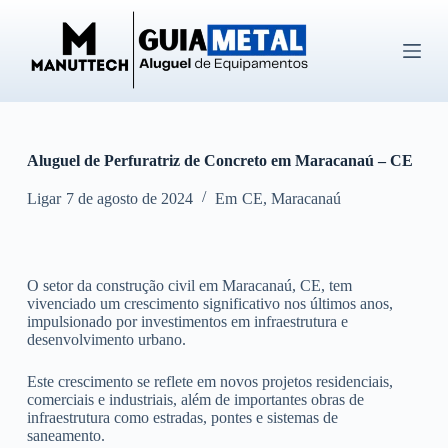
P
u
l
a
r
p
a
r
Aluguel de Perfuratriz de Concreto em Maracanaú – CE
a
o
c
Ligar
7 de agosto de 2024
Em
CE
,
Maracanaú
o
n
t
e
O setor da construção civil em Maracanaú, CE, tem
ú
vivenciado um crescimento significativo nos últimos anos,
d
impulsionado por investimentos em infraestrutura e
o
desenvolvimento urbano.
Este crescimento se reflete em novos projetos residenciais,
comerciais e industriais, além de importantes obras de
infraestrutura como estradas, pontes e sistemas de
saneamento.