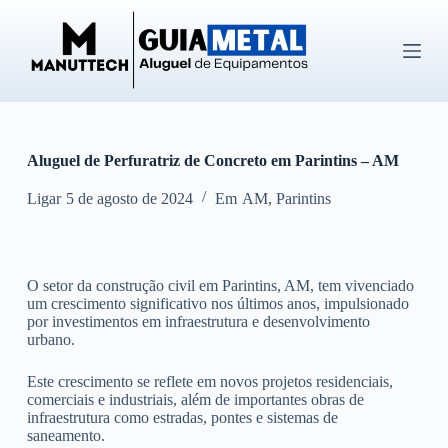
P
u
l
a
r
p
a
r
Aluguel de Perfuratriz de Concreto em Parintins – AM
a
o
c
Ligar
5 de agosto de 2024
Em
AM
,
Parintins
o
n
t
e
O setor da construção civil em Parintins, AM, tem vivenciado
ú
um crescimento significativo nos últimos anos, impulsionado
d
por investimentos em infraestrutura e desenvolvimento
o
urbano.
Este crescimento se reflete em novos projetos residenciais,
comerciais e industriais, além de importantes obras de
infraestrutura como estradas, pontes e sistemas de
saneamento.