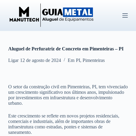
P
u
l
a
r
p
a
r
Aluguel de Perfuratriz de Concreto em Pimenteiras – PI
a
o
c
Ligar
12 de agosto de 2024
Em
PI
,
Pimenteiras
o
n
t
e
O setor da construção civil em Pimenteiras, PI, tem vivenciado
ú
um crescimento significativo nos últimos anos, impulsionado
d
por investimentos em infraestrutura e desenvolvimento
o
urbano.
Este crescimento se reflete em novos projetos residenciais,
comerciais e industriais, além de importantes obras de
infraestrutura como estradas, pontes e sistemas de
saneamento.