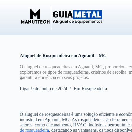
P
u
l
a
r
p
a
r
a
o
Aluguel de Rosqueadeira em Aguanil – MG
c
o
O aluguel de rosqueadeiras em Aguanil, MG, proporciona ec
n
exploramos os tipos de rosqueadeiras, critérios de escolha, 
t
garantir a eficiência em seus projetos.
e
ú
Ligar
9 de junho de 2024
Em
Rosqueadeira
d
o
O aluguel de rosqueadeiras é uma solução eficiente e econô
industrial em Aguanil, MG. As rosqueadeiras são ferramentas 
setores, como encanamento, HVAC, indústrias petroquímicas 
de rosqueadeira
, destacando as vantagens, os tipos disponíve