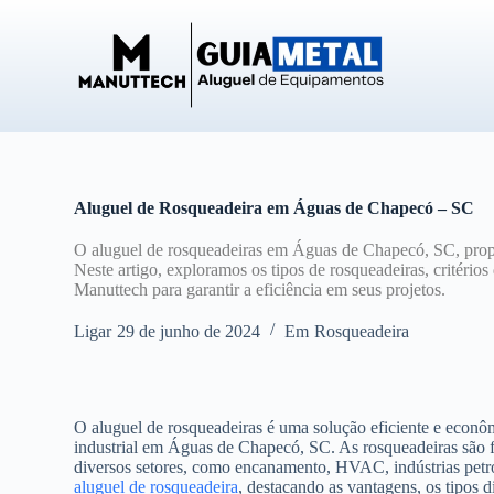
P
u
l
a
r
p
a
r
a
o
Aluguel de Rosqueadeira em Águas de Chapecó – SC
c
o
O aluguel de rosqueadeiras em Águas de Chapecó, SC, prop
n
Neste artigo, exploramos os tipos de rosqueadeiras, critérios
t
Manuttech para garantir a eficiência em seus projetos.
e
ú
Ligar
29 de junho de 2024
Em
Rosqueadeira
d
o
O aluguel de rosqueadeiras é uma solução eficiente e econô
industrial em Águas de Chapecó, SC. As rosqueadeiras são fe
diversos setores, como encanamento, HVAC, indústrias petro
aluguel de rosqueadeira
, destacando as vantagens, os tipos d