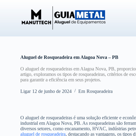
P
u
l
a
r
p
a
r
a
o
Aluguel de Rosqueadeira em Alagoa Nova – PB
c
o
O aluguel de rosqueadeiras em Alagoa Nova, PB, proporcion
n
artigo, exploramos os tipos de rosqueadeiras, critérios de e
t
para garantir a eficiência em seus projetos.
e
ú
Ligar
12 de junho de 2024
Em
Rosqueadeira
d
o
O aluguel de rosqueadeiras é uma solução eficiente e econô
industrial em Alagoa Nova, PB. As rosqueadeiras são ferrame
diversos setores, como encanamento, HVAC, indústrias petro
aluguel de rosqueadeira
, destacando as vantagens, os tipos d