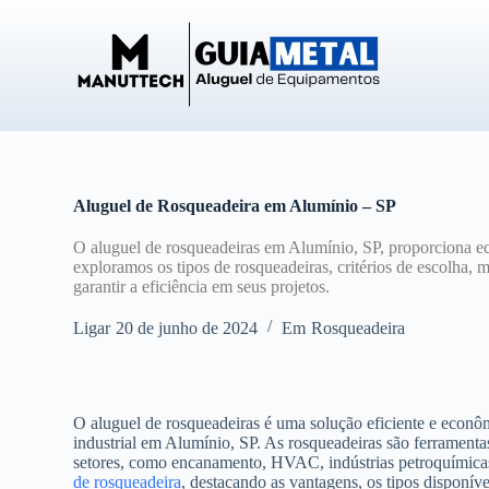
P
u
l
a
r
p
a
r
a
o
Aluguel de Rosqueadeira em Alumínio – SP
c
o
O aluguel de rosqueadeiras em Alumínio, SP, proporciona ec
n
exploramos os tipos de rosqueadeiras, critérios de escolha, 
t
garantir a eficiência em seus projetos.
e
ú
Ligar
20 de junho de 2024
Em
Rosqueadeira
d
o
O aluguel de rosqueadeiras é uma solução eficiente e econô
industrial em Alumínio, SP. As rosqueadeiras são ferramentas
setores, como encanamento, HVAC, indústrias petroquímicas 
de rosqueadeira
, destacando as vantagens, os tipos disponíve