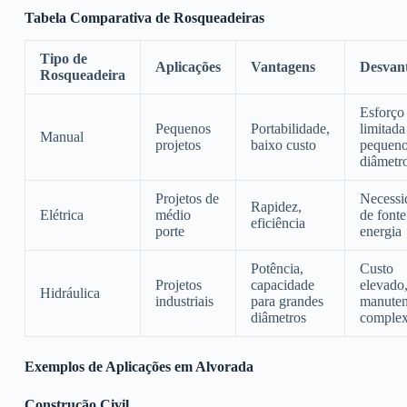
Tabela Comparativa de Rosqueadeiras
Tipo de
Aplicações
Vantagens
Desvan
Rosqueadeira
Esforço 
Pequenos
Portabilidade,
limitada
Manual
projetos
baixo custo
pequen
diâmetr
Projetos de
Necessi
Rapidez,
Elétrica
médio
de fonte
eficiência
porte
energia
Potência,
Custo
Projetos
capacidade
elevado
Hidráulica
industriais
para grandes
manute
diâmetros
comple
Exemplos de Aplicações em Alvorada
Construção Civil