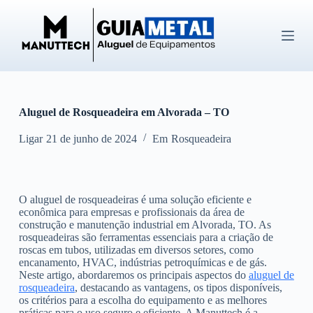
P
u
l
a
r
p
a
r
Aluguel de Rosqueadeira em Alvorada – TO
a
o
c
Ligar
21 de junho de 2024
Em
Rosqueadeira
o
n
t
e
O aluguel de rosqueadeiras é uma solução eficiente e
ú
econômica para empresas e profissionais da área de
d
construção e manutenção industrial em Alvorada, TO. As
o
rosqueadeiras são ferramentas essenciais para a criação de
roscas em tubos, utilizadas em diversos setores, como
encanamento, HVAC, indústrias petroquímicas e de gás.
Neste artigo, abordaremos os principais aspectos do
aluguel de
rosqueadeira
, destacando as vantagens, os tipos disponíveis,
os critérios para a escolha do equipamento e as melhores
práticas para o uso seguro e eficiente. A Manuttech é a