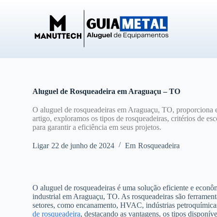
P
u
l
a
r
p
a
r
a
o
Aluguel de Rosqueadeira em Araguaçu – TO
c
o
O aluguel de rosqueadeiras em Araguaçu, TO, proporciona e
n
artigo, exploramos os tipos de rosqueadeiras, critérios de e
t
para garantir a eficiência em seus projetos.
e
ú
Ligar
22 de junho de 2024
Em
Rosqueadeira
d
o
O aluguel de rosqueadeiras é uma solução eficiente e econô
industrial em Araguaçu, TO. As rosqueadeiras são ferramenta
setores, como encanamento, HVAC, indústrias petroquímicas 
de rosqueadeira
, destacando as vantagens, os tipos disponíve