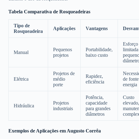
Tabela Comparativa de Rosqueadeiras
Tipo de
Aplicações
Vantagens
Desvan
Rosqueadeira
Esforço 
Pequenos
Portabilidade,
limitada
Manual
projetos
baixo custo
pequen
diâmetr
Projetos de
Necessi
Rapidez,
Elétrica
médio
de fonte
eficiência
porte
energia
Potência,
Custo
Projetos
capacidade
elevado
Hidráulica
industriais
para grandes
manute
diâmetros
comple
Exemplos de Aplicações em Augusto Corrêa