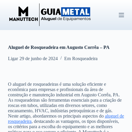
P
u
l
a
r
p
a
r
Aluguel de Rosqueadeira em Augusto Corrêa – PA
a
o
c
Ligar
29 de junho de 2024
Em
Rosqueadeira
o
n
t
e
O aluguel de rosqueadeiras é uma solução eficiente e
ú
econômica para empresas e profissionais da área de
d
construção e manutenção industrial em Augusto Corrêa, PA.
o
As rosqueadeiras são ferramentas essenciais para a criação de
roscas em tubos, utilizadas em diversos setores, como
encanamento, HVAC, indústrias petroquímicas e de gás.
Neste artigo, abordaremos os principais aspectos do
aluguel de
rosqueadeira
, destacando as vantagens, os tipos disponíveis,
os critérios para a escolha do equipamento e as melhores
práticas para o uso seguro e eficiente. A Manuttech é a