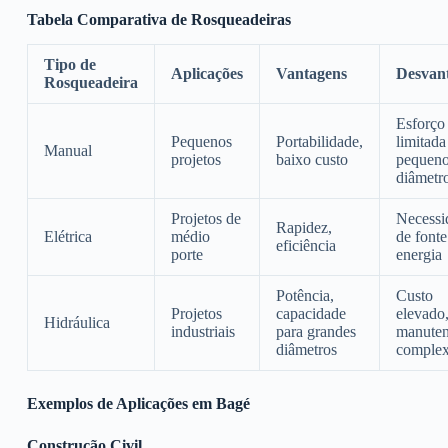
Tabela Comparativa de Rosqueadeiras
Tipo de
Aplicações
Vantagens
Desvan
Rosqueadeira
Esforço 
Pequenos
Portabilidade,
limitada
Manual
projetos
baixo custo
pequen
diâmetr
Projetos de
Necessi
Rapidez,
Elétrica
médio
de fonte
eficiência
porte
energia
Potência,
Custo
Projetos
capacidade
elevado
Hidráulica
industriais
para grandes
manute
diâmetros
comple
Exemplos de Aplicações em Bagé
Construção Civil