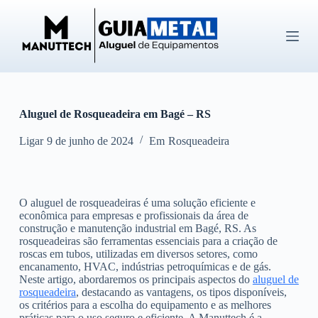
P
u
l
a
r
p
a
r
Aluguel de Rosqueadeira em Bagé – RS
a
o
c
Ligar
9 de junho de 2024
Em
Rosqueadeira
o
n
t
e
O aluguel de rosqueadeiras é uma solução eficiente e
ú
econômica para empresas e profissionais da área de
d
construção e manutenção industrial em Bagé, RS. As
o
rosqueadeiras são ferramentas essenciais para a criação de
roscas em tubos, utilizadas em diversos setores, como
encanamento, HVAC, indústrias petroquímicas e de gás.
Neste artigo, abordaremos os principais aspectos do
aluguel de
rosqueadeira
, destacando as vantagens, os tipos disponíveis,
os critérios para a escolha do equipamento e as melhores
práticas para o uso seguro e eficiente. A Manuttech é a