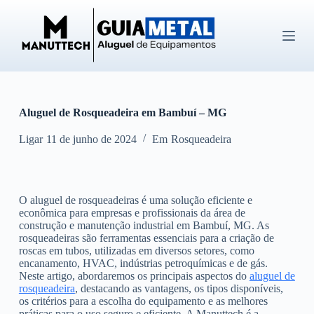
P
u
l
a
r
p
a
r
Aluguel de Rosqueadeira em Bambuí – MG
a
o
c
Ligar
11 de junho de 2024
Em
Rosqueadeira
o
n
t
e
O aluguel de rosqueadeiras é uma solução eficiente e
ú
econômica para empresas e profissionais da área de
d
construção e manutenção industrial em Bambuí, MG. As
o
rosqueadeiras são ferramentas essenciais para a criação de
roscas em tubos, utilizadas em diversos setores, como
encanamento, HVAC, indústrias petroquímicas e de gás.
Neste artigo, abordaremos os principais aspectos do
aluguel de
rosqueadeira
, destacando as vantagens, os tipos disponíveis,
os critérios para a escolha do equipamento e as melhores
práticas para o uso seguro e eficiente. A Manuttech é a