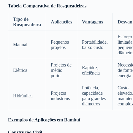
Tabela Comparativa de Rosqueadeiras
Tipo de
Aplicações
Vantagens
Desvan
Rosqueadeira
Esforço 
Pequenos
Portabilidade,
limitada
Manual
projetos
baixo custo
pequen
diâmetr
Projetos de
Necessi
Rapidez,
Elétrica
médio
de fonte
eficiência
porte
energia
Potência,
Custo
Projetos
capacidade
elevado
Hidráulica
industriais
para grandes
manute
diâmetros
comple
Exemplos de Aplicações em Bambuí
Construção Civil