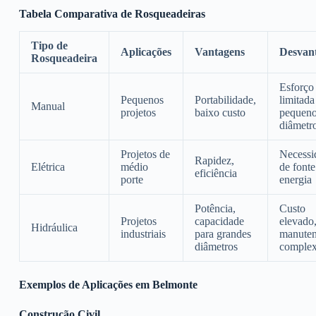
Tabela Comparativa de Rosqueadeiras
Tipo de
Aplicações
Vantagens
Desvan
Rosqueadeira
Esforço 
Pequenos
Portabilidade,
limitada
Manual
projetos
baixo custo
pequen
diâmetr
Projetos de
Necessi
Rapidez,
Elétrica
médio
de fonte
eficiência
porte
energia
Potência,
Custo
Projetos
capacidade
elevado
Hidráulica
industriais
para grandes
manute
diâmetros
comple
Exemplos de Aplicações em Belmonte
Construção Civil