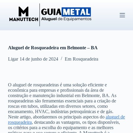
P
u
l
a
r
p
a
r
Aluguel de Rosqueadeira em Belmonte – BA
a
o
c
Ligar
14 de junho de 2024
Em
Rosqueadeira
o
n
t
e
O aluguel de rosqueadeiras é uma solução eficiente e
ú
econômica para empresas e profissionais da área de
d
construção e manutenção industrial em Belmonte, BA. As
o
rosqueadeiras são ferramentas essenciais para a criação de
roscas em tubos, utilizadas em diversos setores, como
encanamento, HVAC, indústrias petroquímicas e de gás.
Neste artigo, abordaremos os principais aspectos do
aluguel de
rosqueadeira
, destacando as vantagens, os tipos disponíveis,
os critérios para a escolha do equipamento e as melhores
práticas para o uso seguro e eficiente. A Manuttech é a