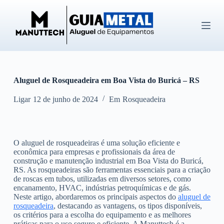
P
u
l
a
r
p
a
r
Aluguel de Rosqueadeira em Boa Vista do Buricá – RS
a
o
c
Ligar
12 de junho de 2024
Em
Rosqueadeira
o
n
t
e
O aluguel de rosqueadeiras é uma solução eficiente e
ú
econômica para empresas e profissionais da área de
d
construção e manutenção industrial em Boa Vista do Buricá,
o
RS. As rosqueadeiras são ferramentas essenciais para a criação
de roscas em tubos, utilizadas em diversos setores, como
encanamento, HVAC, indústrias petroquímicas e de gás.
Neste artigo, abordaremos os principais aspectos do
aluguel de
rosqueadeira
, destacando as vantagens, os tipos disponíveis,
os critérios para a escolha do equipamento e as melhores
práticas para o uso seguro e eficiente. A Manuttech é a