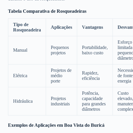
Tabela Comparativa de Rosqueadeiras
Tipo de
Aplicações
Vantagens
Desvan
Rosqueadeira
Esforço 
Pequenos
Portabilidade,
limitada
Manual
projetos
baixo custo
pequen
diâmetr
Projetos de
Necessi
Rapidez,
Elétrica
médio
de fonte
eficiência
porte
energia
Potência,
Custo
Projetos
capacidade
elevado
Hidráulica
industriais
para grandes
manute
diâmetros
comple
Exemplos de Aplicações em Boa Vista do Buricá