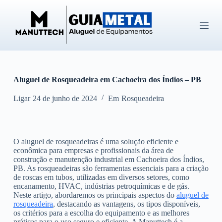
P
u
l
a
r
p
a
r
Aluguel de Rosqueadeira em Cachoeira dos Índios – PB
a
o
c
Ligar
24 de junho de 2024
Em
Rosqueadeira
o
n
t
e
O aluguel de rosqueadeiras é uma solução eficiente e
ú
econômica para empresas e profissionais da área de
d
construção e manutenção industrial em Cachoeira dos Índios,
o
PB. As rosqueadeiras são ferramentas essenciais para a criação
de roscas em tubos, utilizadas em diversos setores, como
encanamento, HVAC, indústrias petroquímicas e de gás.
Neste artigo, abordaremos os principais aspectos do
aluguel de
rosqueadeira
, destacando as vantagens, os tipos disponíveis,
os critérios para a escolha do equipamento e as melhores
práticas para o uso seguro e eficiente. A Manuttech é a