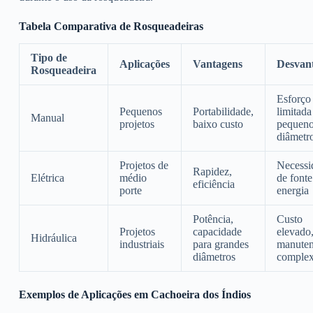
Tabela Comparativa de Rosqueadeiras
Tipo de
Aplicações
Vantagens
Desvan
Rosqueadeira
Esforço 
Pequenos
Portabilidade,
limitada
Manual
projetos
baixo custo
pequen
diâmetr
Projetos de
Necessi
Rapidez,
Elétrica
médio
de fonte
eficiência
porte
energia
Potência,
Custo
Projetos
capacidade
elevado
Hidráulica
industriais
para grandes
manute
diâmetros
comple
Exemplos de Aplicações em Cachoeira dos Índios