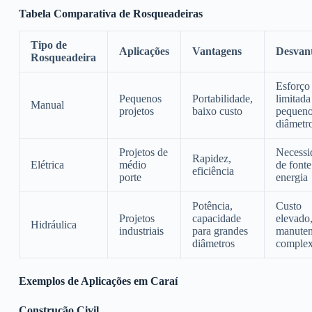
Tabela Comparativa de Rosqueadeiras
Tipo de
Aplicações
Vantagens
Desvan
Rosqueadeira
Esforço 
Pequenos
Portabilidade,
limitada
Manual
projetos
baixo custo
pequen
diâmetr
Projetos de
Necessi
Rapidez,
Elétrica
médio
de fonte
eficiência
porte
energia
Potência,
Custo
Projetos
capacidade
elevado
Hidráulica
industriais
para grandes
manute
diâmetros
comple
Exemplos de Aplicações em Caraí
Construção Civil