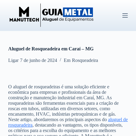
P
u
l
a
r
p
a
r
Aluguel de Rosqueadeira em Caraí – MG
a
o
c
Ligar
7 de junho de 2024
Em
Rosqueadeira
o
n
t
e
O aluguel de rosqueadeiras é uma solução eficiente e
ú
econômica para empresas e profissionais da área de
d
construção e manutenção industrial em Caraí, MG. As
o
rosqueadeiras são ferramentas essenciais para a criação de
roscas em tubos, utilizadas em diversos setores, como
encanamento, HVAC, indústrias petroquímicas e de gás.
Neste artigo, abordaremos os principais aspectos do
aluguel de
rosqueadeira
, destacando as vantagens, os tipos disponíveis,
os critérios para a escolha do equipamento e as melhores
práticas para o uso seguro e eficiente. A Manuttech é a